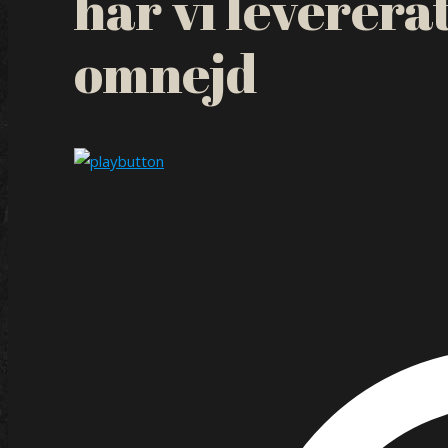
har vi leverera
omnejd