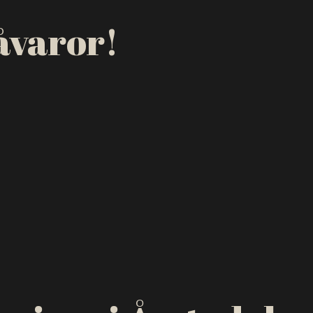
råvaror!