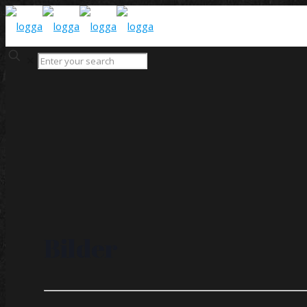
✕
Bilder